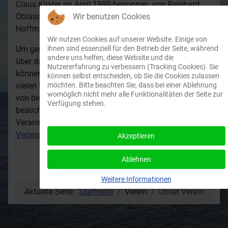
Claus Küster im April 1999 begonnen, von Reinhard
Oblasser 2003 ergänzt und 2009 von Anneliese
Wir benutzen Cookies
Hoffmann fortgeführt.
Wir nutzen Cookies auf unserer Website. Einige von
Um gemeinsam mit anderen Motorboot Begeisterten
ihnen sind essenziell für den Betrieb der Seite, während
andere uns helfen, diese Website und die
über das 'dumme' Hobby Bootfahren klönen zu
Nutzererfahrung zu verbessern (Tracking Cookies). Sie
können, veranstaltet unserer Vorstand mit seinen
können selbst entscheiden, ob Sie die Cookies zulassen
vielen Helferlein regelmäßig Veranstaltungen, die auch
möchten. Bitte beachten Sie, dass bei einer Ablehnung
womöglich nicht mehr alle Funktionalitäten der Seite zur
von befreundeten Vereinen und Gastliegern gerne
Verfügung stehen.
besucht werden. Termine zu den noch ausstehenden
Veranstaltungen findest Du in unserem
Veranstaltungskalender
.
Akzeptieren
Nächster Beitra
Weiter
Ablehnen
Weitere Informationen
Aktuelle Seite:
Startseite
Verein
Unser Verein